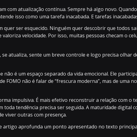
ham com atualização contínua. Sempre há algo novo. Quando v
ntende isso como uma tarefa inacabada. E tarefas inacabad
quer ser esquecido. Ninguém quer descobrir que todos sa
loriza velocidade. Por isso, muitas pessoas checam o celu
se atualiza, sente um breve controle e logo precisa olhar de
ne não é um espaço separado da vida emocional. Ele particip
lar de FOMO não é falar de “frescura moderna”, mas de uma n
orma impulsiva. É mais efetivo reconstruir a relação com o 
 toda tendência precisa ser seguida. A maturidade digital
de viver outras com presença.
te artigo aprofunda um ponto apresentado no texto princip